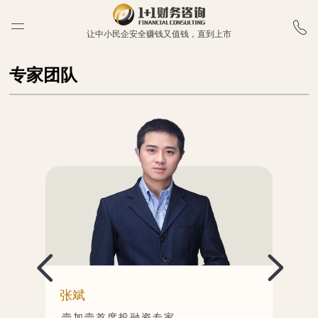
让中小民企安全赚钱又值钱，直到上市
专家团队
王宗惠
朱
壹加壹资深审计专家
壹