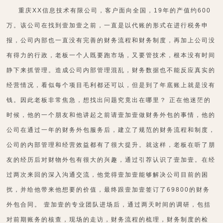
重庆XX信息技术有限公司，客户面向全国，19年的产值约600
万。该公司在找到壹加壹之前，一直是以代账的形式在进行税务申
报，公司内部也一直没有完善的财务流程和财务制度，再加上公司没
有得力的行政，老板一个人既要跑市场，又要管技术，根本没有时间
静下来抓管理。造成公司内部管理混乱，财务数据也不能反应真实的
经营情况，看似每个项目毛利都还可以，但是到了年底账上就是没有
钱。因此老板非常焦急，想找出问题究竟出在哪里？ 正在他迷茫的
时候，他的一个朋友和他讲起之前请壹加壹做财务外包的事情，他的
公司在通过一年的财务外包服务后，建立了规范的财务流程和制度，
公司的内部管理和经营效益都有了很大提升。就这样，老板在听了朋
友的经历后对财物外包有很大的兴趣，通过引荐认识了壹加壹。在经
过两次来回的深入沟通交流，他觉得壹加壹能够解决公司目前的困
扰，并给他带来他想要的价值，最终跟壹加壹签订了69800的财务
外包合同。 壹加壹的专业团队进场后，通过两天时间的调研，包括
对前期账务的核查，现场的走访，财务流程的梳理，财务制度的检