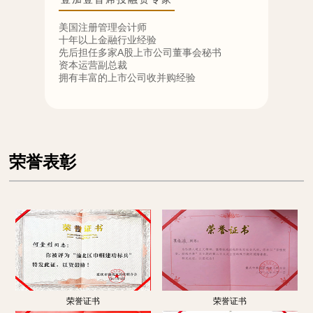
注册会计师，高级会计师，市注册会计师协会
现任
人才专委会委员，
重庆
市科委专家库成员，擅长经济责任、企业并
工信
购、破产清算、内控咨询、司法鉴定、项目技
重庆
术管控等专业领域。具有16年执业经验及10
重庆
余年事务所管理工作经验
有才
曾任
有2
造、
荣誉表彰
荣誉证书
荣誉证书