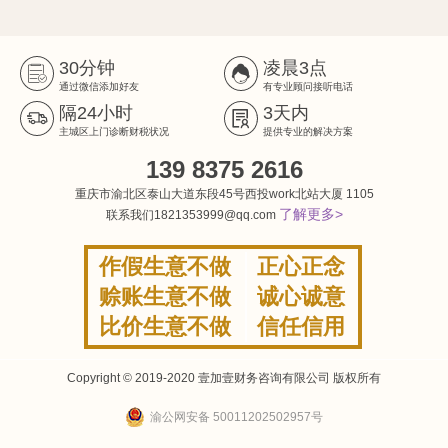
30分钟
凌晨3点
通过微信添加好友
有专业顾问接听电话
隔24小时
3天内
主城区上门诊断财税状况
提供专业的解决方案
139 8375 2616
重庆市渝北区泰山大道东段45号西投work北站大厦 1105
了解更多>
联系我们1821353999@qq.com
作假生意不做
正心正念
赊账生意不做
诚心诚意
比价生意不做
信任信用
Copyright © 2019-2020 壹加壹财务咨询有限公司 版权所有
渝公网安备 50011202502957号