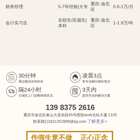
重庆-渝北
财务经理
5-7年经验|大专
0.8-1万/月
区
在校生/应届生|
重庆-渝北
会计实习生
1-1.8万/年
本科
区
30分钟
凌晨3点
通过微信添加好友
有专业顾问接听电话
隔24小时
3天内
主城区上门诊断财税状况
提供专业的解决方案
139 8375 2616
重庆市渝北区泰山大道东段45号西投work北站大厦 1105
了解更多>
联系我们1821353999@qq.com
作假生意不做
正心正念